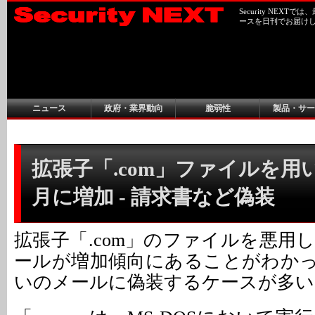
Security NEX
ースを日刊でお届け
ニュース
政府・業界動向
脆弱性
製品・サー
拡張子「.com」ファイルを用
月に増加 - 請求書など偽装
拡張子「.com」のファイルを悪用
ールが増加傾向にあることがわか
いのメールに偽装するケースが多い