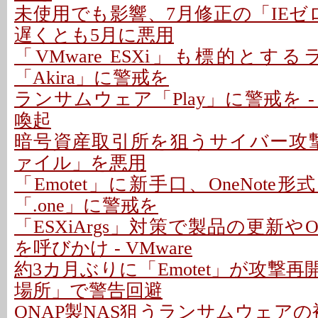
未使用でも影響、7月修正の「IEゼ
遅くとも5月に悪用
「VMware ESXi」も標的と
「Akira」に警戒を
ランサムウェア「Play」に警戒を 
喚起
暗号資産取引所を狙うサイバー攻撃、
ァイル」を悪用
「Emotet」に新手口、OneNote形
「.one」に警戒を
「ESXiArgs」対策で製品の更新やO
を呼びかけ - VMware
約3カ月ぶりに「Emotet」が攻撃再開
場所」で警告回避
QNAP製NAS狙うランサムウェアの