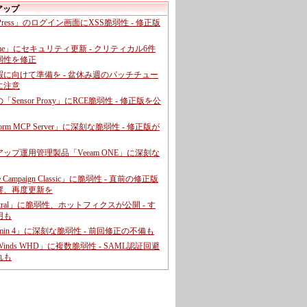
アップ
dPress」のログイン画面にXSS脆弱性 - 修正版
ome」にセキュリティ更新 - クリティカル6件
弱性を修正
暇に向けて準備を - 盆休み週のパッチチュー
に注意
leの「Sensor Proxy」にRCE脆弱性 - 修正版を公
aform MCP Server」に深刻な脆弱性 - 修正版が
ップ運用管理製品「Veeam ONE」に深刻な
e Campaign Classic」に脆弱性 - 直前の修正版
響、再度更新を
entral」に脆弱性、ホットフィクスが公開 - す
用も
dmin 4」に深刻な脆弱性 - 前回修正の不備も
rWinds WHD」に複数脆弱性 - SAML認証回避
れも