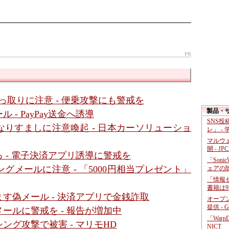
PR
っ取りに注意 - 便乗攻撃にも警戒を
製品・
- PayPay送金へ誘導
SNS
りすましに注意喚起 - 日本カーソリューショ
レ」 -
マルウ
開 - JP
 - 電子決済アプリ誘導に警戒を
「Soni
メールに注意 - 「5000円相当プレゼント」
ェアの
「情報セ
書籍は9
す偽メール - 決済アプリで金銭詐取
オープ
提供 - 
ールに警戒を - 報告が増加中
「War
グ攻撃で被害 - マリモHD
NICT