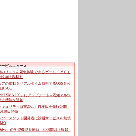
サービスニュース
投稿のリスクを疑似体験できるゲーム「ばくモ
 学校向け教材も
ェアの挙動をリアルタイム監視するOSSを公
CERT/CC
cWall SMA 100」にアップデート - 既知マルウ
除去機能を追加
キュリティ白書2025」PDF版を先行公開 -
月30日発売
ンソースソフト開発者に診断サービスを無償
GMO
pDrive」の学習機能を刷新、3000問以上収録 -