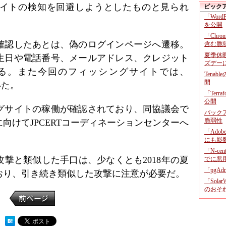
イトの検知を回避しようとしたものと見られ
ピック
「Wor
を公開
「Chr
確認したあとは、偽のログインページへ遷移。
含む脆
夏季休
生日や電話番号、メールアドレス、クレジット
ズデー
る。また今回のフィッシングサイトでは、
Tenab
開
いた。
「Terr
公開
ングサイトの稼働が確認されており、同協議会で
バックア
脆弱性
向けてJPCERTコーディネーションセンターへ
「Adob
にも影
「N-c
撃と類似した手口は、少なくとも2018年の夏
でに悪
「pgA
おり、引き続き類似した攻撃に注意が必要だ。
「Sola
のおそ
 ）