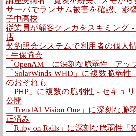
講座受講者一覧表を紛失、メモから発
サーバでランサム被害を確認、影響な
子中高校
従業員が顧客クレカをスキミング -
店
契約照会システムで利用者の個人
- 生保協会
「OpenAM」に深刻な脆弱性 - ア
「SolarWinds WHD」に複数脆弱性
のおそれも
「PHP」に複数の脆弱性 - セキ
公開
「TrendAI Vision One」に深刻な脆
正済み
「Ruby on Rails」に深刻な脆弱性「Kind