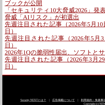
ブックが公開
「セキュリティ10大脅威2026」発表
脅威「AIリスク」が初選出
先週注目された記事（2026年5月10日
日）
先週注目された記事（2026年5月3日
日）
2026年1Qの脆弱性届出、ソフトと
先週注目された記事（2026年3月29日
日）
Security NEXTとは？
|
広告掲載について
|
利用規約・免責事
Copyright (c) NEW