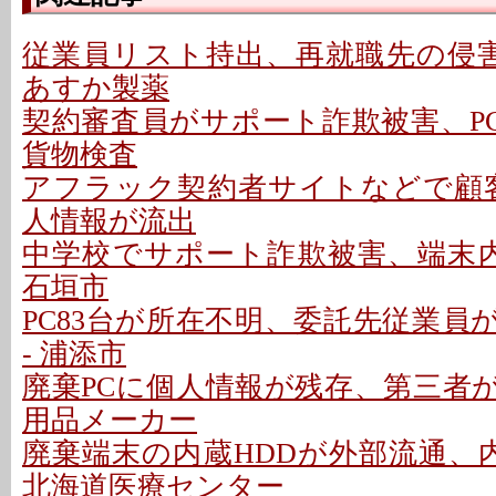
従業員リスト持出、再就職先の侵害
あすか製薬
契約審査員がサポート詐欺被害、PC
貨物検査
アフラック契約者サイトなどで顧客
人情報が流出
中学校でサポート詐欺被害、端末内
石垣市
PC83台が所在不明、委託先従業員
- 浦添市
廃棄PCに個人情報が残存、第三者が
用品メーカー
廃棄端末の内蔵HDDが外部流通、内
北海道医療センター