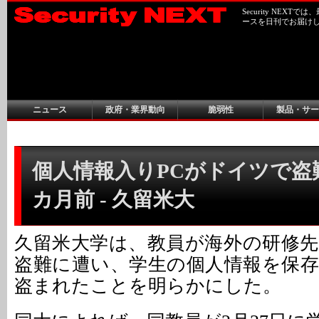
Security NEX
ースを日刊でお届け
ニュース
政府・業界動向
脆弱性
製品・サー
個人情報入りPCがドイツで盗
カ月前 - 久留米大
久留米大学は、教員が海外の研修
盗難に遭い、学生の個人情報を保
盗まれたことを明らかにした。