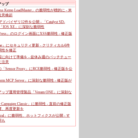
アップ
ress Kemp LoadMaster」の脆弱性が標的に - 米
注意喚起
、アドバイザリ12件を公開 - 「Catalyst SD-
「IOS XE」に深刻な脆弱性
dPress」のログイン画面にXSS脆弱性 - 修正版
ome」にセキュリティ更新 - クリティカル6件
弱性を修正
暇に向けて準備を - 盆休み週のパッチチュー
に注意
leの「Sensor Proxy」にRCE脆弱性 - 修正版を公
aform MCP Server」に深刻な脆弱性 - 修正版が
ップ運用管理製品「Veeam ONE」に深刻な
e Campaign Classic」に脆弱性 - 直前の修正版
響、再度更新を
entral」に脆弱性、ホットフィクスが公開 - す
用も