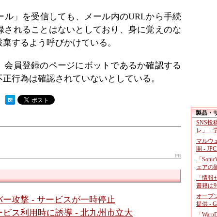
ール」を受信しても、メール内のURLから手続
録されることはないとしており、身に覚えのな
破棄するよう呼びかけている。
、会員登録のページにボットであるか確認する
不正行為は確認されていないとしている。
 ）
製品・
SNS
レ」 -
マルウ
開 - JP
PR
「Soni
ェアの
「情報セ
書籍は9
オープ
ー攻撃 - サービスが一時停止
提供 - 
ビス利用時に誘導 - 北九州市立大
「War