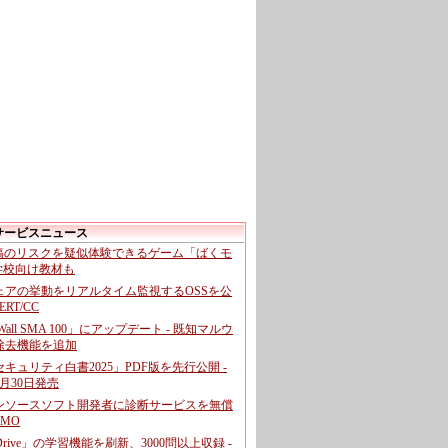
サービスニュース
投稿のリスクを疑似体験できるゲーム「ばくモ
 学校向け教材も
ェアの挙動をリアルタイム監視するOSSを公
CERT/CC
cWall SMA 100」にアップデート - 既知マルウ
除去機能を追加
キュリティ白書2025」PDF版を先行公開 -
月30日発売
ンソースソフト開発者に診断サービスを無償
GMO
pDrive」の学習機能を刷新、3000問以上収録 -