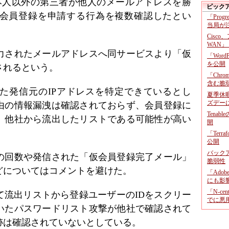
、本人以外の第三者が他人のメールアドレスを勝
ピック
会員登録を申請する行為を複数確認したとい
「Prog
当局が
Cisco
WAN」
力されたメールアドレスへ同サービスより「仮
「Wor
を公開
されるという。
「Chr
含む脆
た発信元のIPアドレスを特定できているとし
夏季休
ズデー
由の情報漏洩は確認されておらず、会員登録に
Tenab
、他社から流出したリストである可能性が高い
開
「Terr
公開
バックア
の回数や発信された「仮会員登録完了メール」
脆弱性
どについてはコメントを避けた。
「Adob
にも影
「N-c
て流出リストから登録ユーザーのIDをスクリー
でに悪
いたパスワードリスト攻撃が他社で確認されて
跡は確認されていないとしている。