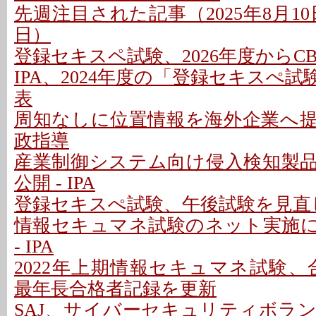
先週注目された記事（2025年8月10日
日）
登録セキスペ試験、2026年度からC
IPA、2024年度の「登録セキスぺ
表
周知なしに位置情報を海外企業へ
政指導
産業制御システム向け侵入検知製
公開 - IPA
登録セキスぺ試験、午後試験を見直し
情報セキュマネ試験のネット実施
- IPA
2022年上期情報セキュマネ試験、合格
最年長合格者記録を更新
SAJ、サイバーセキュリティボラ