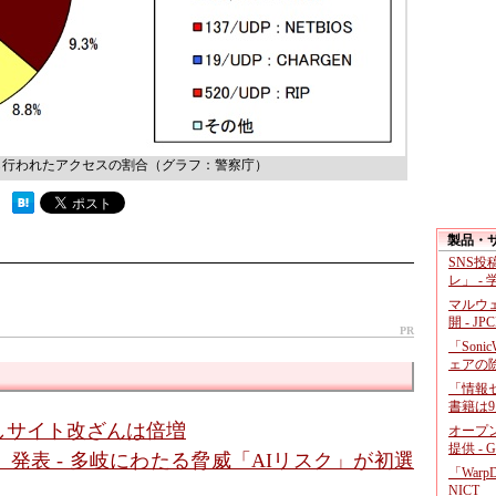
から行われたアクセスの割合（グラフ：警察庁）
 ）
製品・
SNS
レ」 -
マルウ
開 - JP
PR
「Soni
ェアの
「情報セ
書籍は9
しサイト改ざんは倍増
オープ
提供 - 
6」発表 - 多岐にわたる脅威「AIリスク」が初選
「War
NICT