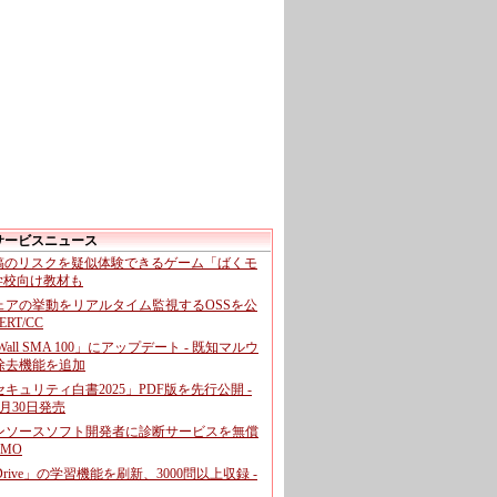
サービスニュース
投稿のリスクを疑似体験できるゲーム「ばくモ
 学校向け教材も
ェアの挙動をリアルタイム監視するOSSを公
CERT/CC
cWall SMA 100」にアップデート - 既知マルウ
除去機能を追加
キュリティ白書2025」PDF版を先行公開 -
月30日発売
ンソースソフト開発者に診断サービスを無償
GMO
pDrive」の学習機能を刷新、3000問以上収録 -