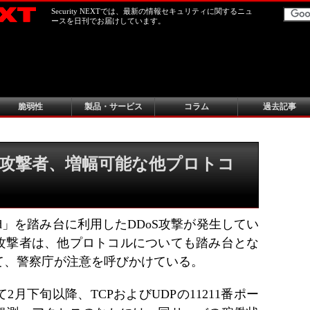
Security NEXTでは、最新の情報セキュリティに関するニュ
ースを日刊でお届けしています。
脆弱性
製品・サービス
コラム
過去記事
」狙う攻撃者、増幅可能な他プロトコ
hed」を踏み台に利用したDDoS攻撃が発生してい
攻撃者は、他プロトコルについても踏み台とな
て、警察庁が注意を呼びかけている。
月下旬以降、TCPおよびUDPの11211番ポー