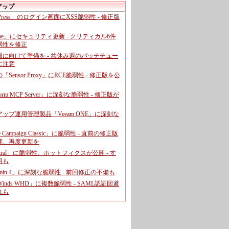
アップ
dPress」のログイン画面にXSS脆弱性 - 修正版
ome」にセキュリティ更新 - クリティカル6件
弱性を修正
暇に向けて準備を - 盆休み週のパッチチュー
に注意
leの「Sensor Proxy」にRCE脆弱性 - 修正版を公
aform MCP Server」に深刻な脆弱性 - 修正版が
ップ運用管理製品「Veeam ONE」に深刻な
e Campaign Classic」に脆弱性 - 直前の修正版
響、再度更新を
entral」に脆弱性、ホットフィクスが公開 - す
用も
dmin 4」に深刻な脆弱性 - 前回修正の不備も
rWinds WHD」に複数脆弱性 - SAML認証回避
れも