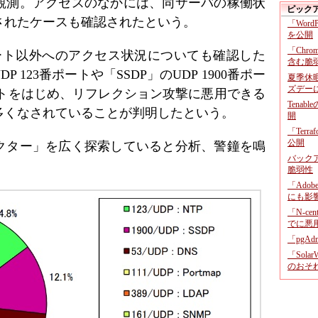
観測。アクセスのなかには、同サーバの稼働状
ピック
されたケースも確認されたという。
「Wor
を公開
「Chr
ポート以外へのアクセス状況についても確認した
含む脆
 123番ポートや「SSDP」のUDP 1900番ポー
夏季休
ズデー
ポートをはじめ、リフレクション攻撃に悪用できる
Tenab
多くなされていることが判明したという。
開
「Terr
公開
クター」を広く探索していると分析、警鐘を鳴
バックア
脆弱性
「Adob
にも影
「N-c
でに悪
「pgA
「Sola
のおそ