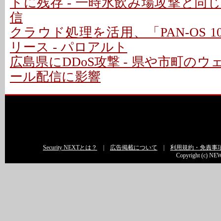
トに残存 - 一時水飲み場攻撃と同
信
クラウド処理を活用、「PAN-OS 10.2
リース - パロアルト
広島県にDDoS攻撃 - 県や市町の
ール配信に影響
Security NEXTとは？
|
広告掲載について
|
利用規約・免責事
Copyright (c) NEW