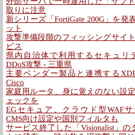
外部サーバで一時運用した「サブ
取りに注意
新シリーズ「FortiGate 200G」を
ット
攻撃準備段階のフィッシングサイ
ビス
県内自治体で利用するセキュリ
DDoS攻撃 - 三重県
主要ベンダー製品と連携するXDR
Cisco
家庭用ルータ、身に覚えのない設
ェックを
EGセキュア、クラウド型WAFサ
CMS向け設定や国別フィルタも
サービス終了した「Visionalist」