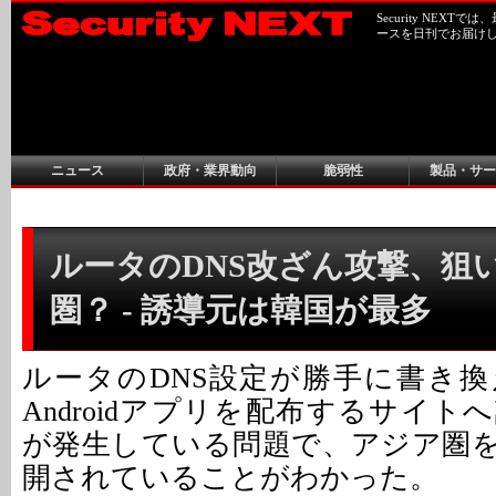
Security NEX
ースを日刊でお届け
ニュース
政府・業界動向
脆弱性
製品・サー
ルータのDNS改ざん攻撃、狙
圏？ - 誘導元は韓国が最多
ルータのDNS設定が勝手に書き
Androidアプリを配布するサイ
が発生している問題で、アジア圏
開されていることがわかった。