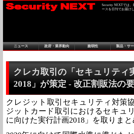
Security NEX
ースを日刊でお届け
ニュース
政府・業界動向
脆弱性
製品・サー
クレカ取引の「セキュリティ
2018」が策定 - 改正割販法の
クレジット取引セキュリティ対策
ジットカード取引におけるセキュ
に向けた実行計画2018」を取りま