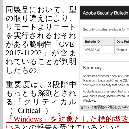
同製品において、型
の取り違えにより、
リモートよりコード
を実行されるおそれ
がある脆弱性「CVE-
2017-11292」が含ま
れていることが判明
したもの。
重要度は、3段階中
もっとも深刻とされ
る「クリティカル
ゼロデイ脆弱性へ対応したAdobe S
（Critical）」。
「Windows」を対象とした標的
いる
との報告を受けているという。