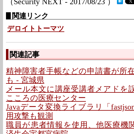
（Security NEXT - 2017/08/23 ）
関連リンク
デロイトトーマツ
関連記事
精神障害者手帳などの申請書が所
も - 宮城県
メール本文に講座受講者メアドを誤記
こころの医療センター
Javaデータ変換ライブラリ「fastjso
用攻撃も観測
職員が患者情報を使用、他医療機関
済生会宇都宮病院