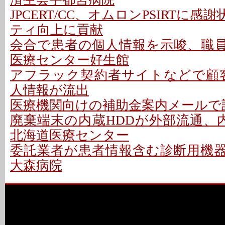
JPCERT/CC、オムロンPSIRTに感謝
ティ向上に貢献
会合で患者の個人情報を示唆、職員を
医療センター好生館
アフラック契約者サイトなどで顧客
人情報が流出
医療機関向けの補助金案内メールで誤
廃棄端末の内蔵HDDが外部流通、内
北海道医療センター
委託業者が患者情報含む診断用機器を
大森病院