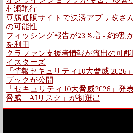
村瀬鞄行
豆腐通販サイトで決済アプリ改ざん 
の可能性
フィッシング報告が23％増 - 約9
を利用
クラファン支援者情報が流出の可能性 
イスターズ
「情報セキュリティ10大脅威 202
ブックが公開
「セキュリティ10大脅威2026」発表
脅威「AIリスク」が初選出