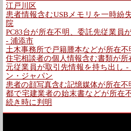
江戸川区
患者情報含むUSBメモリを一時紛失
院
PC83台が所在不明、委託先従業員
- 浦添市
土木事務所で戸籍謄本などが所在不明
住宅相談者の個人情報含む書類が所在
元従業員が取引先情報を持ち出し -
ン・ジャパン
患者の顔写真含む記憶媒体が所在不明
都で宅建業者の始末書などが所在不明
続き時に判明