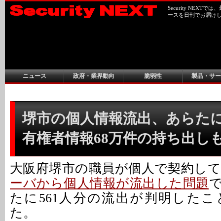
Security NEX
ースを日刊でお届け
ニュース
政府・業界動向
脆弱性
製品・サー
堺市の個人情報流出、あらたに5
有権者情報68万件の持ち出し
大阪府堺市の職員が個人で契約し
ーバから個人情報が流出した問題
たに561人分の流出が判明した
た。