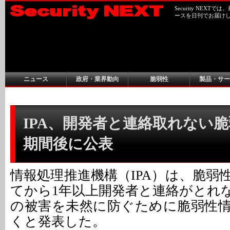
Security NEX
ースを日刊でお届け
ニュース
政府・業界動向
脆弱性
製品・サー
IPA、開発者と連絡取れない
期間後に公表
情報処理推進機構（IPA）は、脆弱
てから1年以上開発者と連絡がとれ
の被害を未然に防ぐために脆弱性
くと発表した。