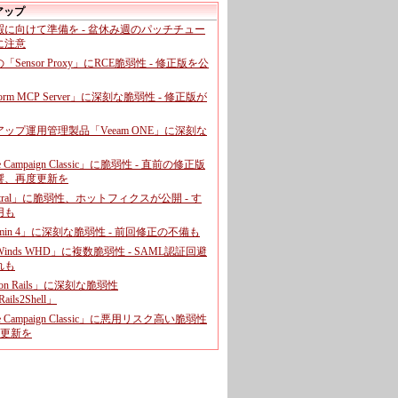
アップ
暇に向けて準備を - 盆休み週のパッチチュー
に注意
leの「Sensor Proxy」にRCE脆弱性 - 修正版を公
aform MCP Server」に深刻な脆弱性 - 修正版が
ップ運用管理製品「Veeam ONE」に深刻な
e Campaign Classic」に脆弱性 - 直前の修正版
響、再度更新を
entral」に脆弱性、ホットフィクスが公開 - す
用も
dmin 4」に深刻な脆弱性 - 前回修正の不備も
rWinds WHD」に複数脆弱性 - SAML認証回避
れも
 on Rails」に深刻な脆弱性
ails2Shell」
e Campaign Classic」に悪用リスク高い脆弱性
に更新を