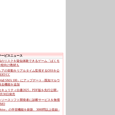
サービスニュース
投稿のリスクを疑似体験できるゲーム「ばくモ
 学校向け教材も
ェアの挙動をリアルタイム監視するOSSを公
CERT/CC
cWall SMA 100」にアップデート - 既知マルウ
除去機能を追加
キュリティ白書2025」PDF版を先行公開 -
月30日発売
ンソースソフト開発者に診断サービスを無償
GMO
pDrive」の学習機能を刷新、3000問以上収録 -