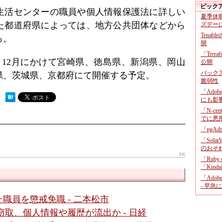
ピック
生活センターの職員や個人情報保護法に詳しい
夏季休
た都道府県によっては、地方公共団体などから
ズデー
Tenab
る。
開
「Terr
、12月にかけて宮崎県、徳島県、新潟県、岡山
公開
バックア
県、茨城県、京都府にて開催する予定。
脆弱性
「Adob
 ）
にも影
「N-c
でに悪
「pgA
「Sola
のおそ
PR
「Ruby
「KindaR
「Adob
- 早急
職員を懲戒免職 - 二本松市
を窃取、個人情報や履歴が流出か - 日経