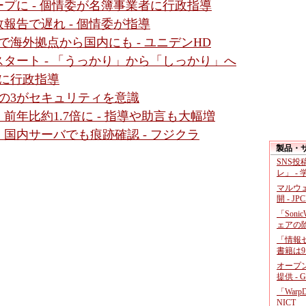
プに - 個情委が名簿事業者に行政指導
報告で遅れ - 個情委が指導
で海外拠点から国内にも - ユニデンHD
タート - 「うっかり」から「しっかり」へ
に行政指導
の3がセキュリティを意識
年比約1.7倍に - 指導や助言も大幅増
国内サーバでも痕跡確認 - フジクラ
製品・
SNS
レ」 -
マルウ
開 - JP
「Soni
ェアの
「情報セ
書籍は9
オープ
提供 - 
「War
NICT