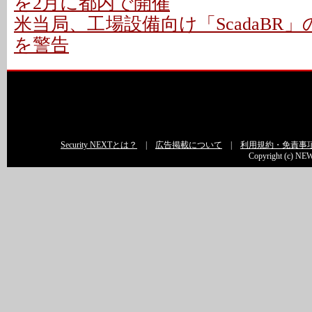
を2月に都内で開催
米当局、工場設備向け「ScadaBR」
を警告
Security NEXTとは？
|
広告掲載について
|
利用規約・免責事
Copyright (c) NEW