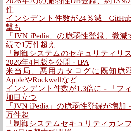
2026年2Qの脆弱性DB登録、約13％
件
インシデント件数が24％減 - GitH
撃も
「JVN iPedia」の脆弱性登録、微
続で1万件超え
「制御システムのセキュリティリ
2026年4月版を公開 - IPA
米当局、悪用カタログに既知脆弱
AppleやRockwellなど
インシデント件数が1.3倍に - 「
加目立つ
「JVN iPedia」の脆弱性登録が増加 
万件超
「制御システムセキュリティカンファ