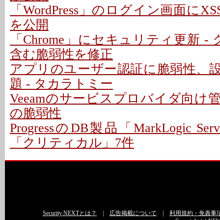
「WordPress」のログイン画面にXS
を公開
「Chrome」にセキュリティ更新 -
含む脆弱性を修正
アプリのユーザー認証に脆弱性、
題 - タカラトミー
Veeamのサービスプロバイダ向け
の脆弱性
ProgressのDB製品「MarkLogic S
「クリティカル」7件
Security NEXTとは？
|
広告掲載について
|
利用規約・免責事