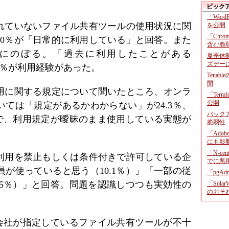
ピック
「Wor
れていないファイル共有ツールの使用状況に関
を公開
「Chr
10％が「日常的に利用している」と回答。また
含む脆
6％にのぼる。「過去に利用したことがある
夏季休
ズデー
.3％が利用経験があった。
Tenab
開
用に関する規定について聞いたところ、オンラ
「Terr
公開
ては「規定があるかわからない」が24.3％、
バックア
％で、利用規定が曖昧のまま使用している実態が
脆弱性
「Adob
にも影
「N-c
利用を禁止もしくは条件付きで許可している企
でに悪
が使っていると思う（10.1％）」「一部の従
「pgA
.5％）」と回答。問題を認識しつつも実効性の
「Sola
のおそ
。
在会社が指定しているファイル共有ツールが不十