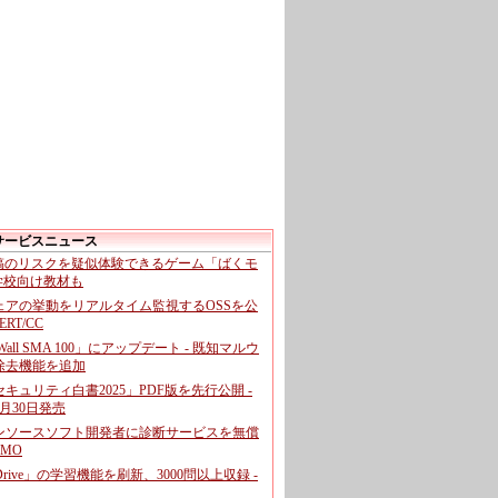
サービスニュース
投稿のリスクを疑似体験できるゲーム「ばくモ
 学校向け教材も
ェアの挙動をリアルタイム監視するOSSを公
CERT/CC
cWall SMA 100」にアップデート - 既知マルウ
除去機能を追加
キュリティ白書2025」PDF版を先行公開 -
月30日発売
ンソースソフト開発者に診断サービスを無償
GMO
pDrive」の学習機能を刷新、3000問以上収録 -