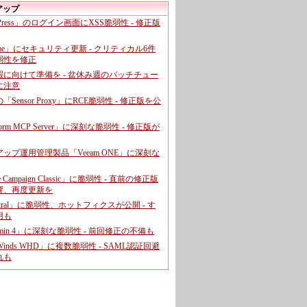
アップ
dPress」のログイン画面にXSS脆弱性 - 修正版
ome」にセキュリティ更新 - クリティカル6件
弱性を修正
暇に向けて準備を - 盆休み週のパッチチュー
に注意
leの「Sensor Proxy」にRCE脆弱性 - 修正版を公
aform MCP Server」に深刻な脆弱性 - 修正版が
ップ運用管理製品「Veeam ONE」に深刻な
e Campaign Classic」に脆弱性 - 直前の修正版
響、再度更新を
entral」に脆弱性、ホットフィクスが公開 - す
用も
dmin 4」に深刻な脆弱性 - 前回修正の不備も
rWinds WHD」に複数脆弱性 - SAML認証回避
れも