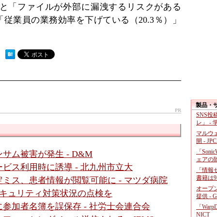
と「ファイルが外部に漏洩するリスクがある
「従業員の業務効率を下げている（20.3％）」
 ）
製品・
PR
SNS
レ」 -
マルウ
開 - JP
「Soni
サム被害が発生 - D&M
ェアの
ビス利用時に誘導 - 北九州市立大
「情報セ
書籍は9
ミス、患者情報が閲覧可能に - マツダ病院
オープ
にセキュリティ対策状況の点検を
提供 - 
参加者名簿を誤保存 - 社労士会連合会
「War
NICT