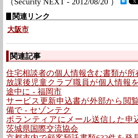
（Security NEXT - 2012/08/20 ）
関連リンク
大阪市
関連記事
住宅相談者の個人情報含む書類が所在
放課後児童クラブ職員が個人情報
途中に - 福岡市
サービス更新申込書が外部から閲
備で - セゾンテク
ボランティアにメール送信した申込
茨城県国際交流協会
京都市内で顧客預託書類632件を発見