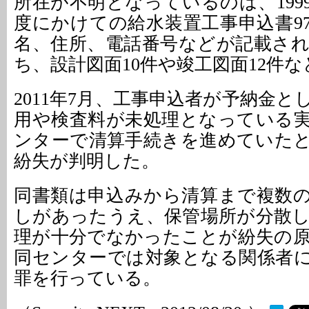
所在が不明となっているのは、1999
度にかけての給水装置工事申込書9
名、住所、電話番号などが記載さ
ち、設計図面10件や竣工図面12件
2011年7月、工事申込者が予納金
用や検査料が未処理となっている
ンターで清算手続きを進めていた
紛失が判明した。
同書類は申込みから清算まで複数
しがあったうえ、保管場所が分散
理が十分でなかったことが紛失の
同センターでは対象となる関係者
罪を行っている。