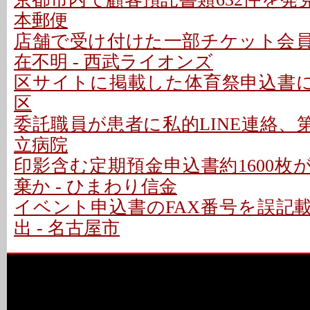
本郵便
店舗で受け付けた一部チケット会
在不明 - 西武ライオンズ
区サイトに掲載した体育祭申込書に個
区
委託職員が患者に私的LINE連絡、第
立病院
印影含む定期預金申込書約1600枚
棄か - ひまわり信金
イベント申込書のFAX番号を誤記
出 - 名古屋市