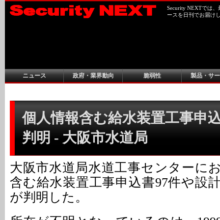
Security NEX
ースを日刊でお届け
ニュース
政府・業界動向
脆弱性
製品・サー
個人情報含む給水装置工事申
判明 - 大阪市水道局
大阪市水道局水道工事センターに
含む給水装置工事申込書97件や設
が判明した。