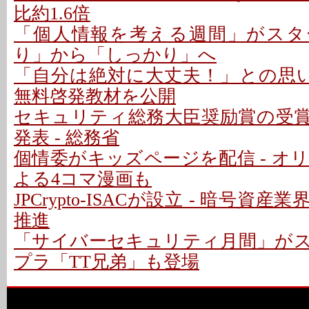
比約1.6倍
「個人情報を考える週間」がスター
り」から「しっかり」へ
「自分は絶対に大丈夫！」との思い
無料啓発教材を公開
セキュリティ総務大臣奨励賞の受賞
発表 - 総務省
個情委がキッズページを配信 - オ
よる4コマ漫画も
JPCrypto-ISACが設立 - 暗号資
推進
「サイバーセキュリティ月間」がスタ
プラ「TT兄弟」も登場