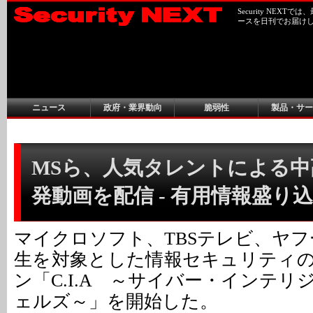
Security NEX
ースを日刊でお届け
ニュース
政府・業界動向
脆弱性
製品・サー
MSら、人気タレントによる中
発動画を配信 - 有用情報盛り
マイクロソフト、TBSテレビ、ヤフ
生を対象とした情報セキュリティ
ン「C.I.A ～サイバー・インテ
ェルズ～」を開始した。