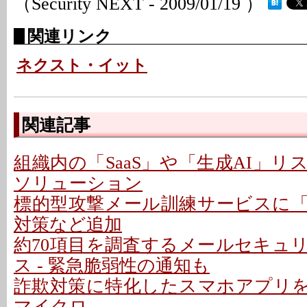
（Security NEXT - 2009/01/19 ）
関連リンク
ネクスト・イット
関連記事
組織内の「SaaS」や「生成AI」
ソリューション
標的型攻撃メール訓練サービスに
対策など追加
約70項目を調査するメールセキュ
ス - 緊急脆弱性の通知も
詐欺対策に特化したスマホアプリを提
マイクロ