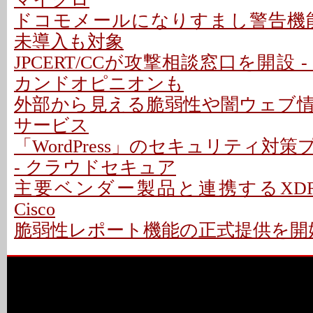
ドコモメールになりすまし警告機能 
未導入も対象
JPCERT/CCが攻撃相談窓口を開設 
カンドオピニオンも
外部から見える脆弱性や闇ウェブ
サービス
「WordPress」のセキュリティ対
- クラウドセキュア
主要ベンダー製品と連携するXDR
Cisco
脆弱性レポート機能の正式提供を開始 - 