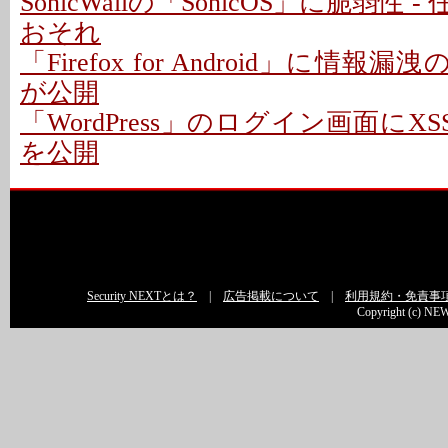
SonicWallの「SonicOS」に脆弱性
おそれ
「Firefox for Android」に情報
が公開
「WordPress」のログイン画面にXS
を公開
Security NEXTとは？
|
広告掲載について
|
利用規約・免責事
Copyright (c) NEW