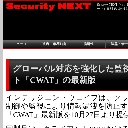
Security NEX
ースを日刊でお届け
ニュース
政府・業界動向
脆弱性
製品・サー
グローバル対応を強化した監
ト「CWAT」の最新版
インテリジェントウェイブは、ク
制御や監視により情報漏洩を防止
「CWAT」最新版を10月27日より