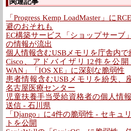
関連記事
「Progress Kemp LoadMaster」に
避のおそれも
EC構築サービス「ショップサーブ
の情報が流出
個人情報含むUSBメモリを庁舎内で紛
Cisco、アドバイザリ12件を公開 - 「C
WAN」「IOS XE」に深刻な脆弱性
患者情報含むUSBメモリを紛失、座
名古屋医療センター
児童扶養手当受給資格者の個人情
送信 - 石川県
「Django」に4件の脆弱性 - セキ
トを公開