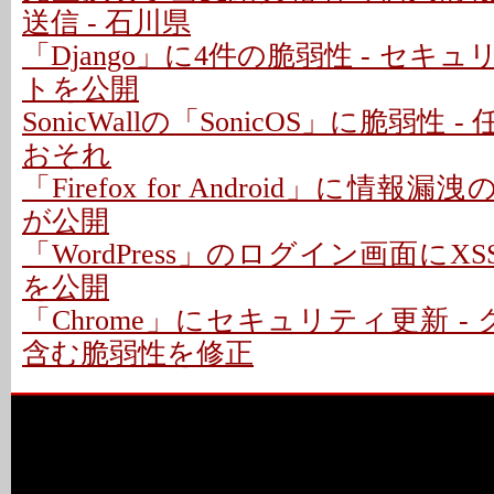
送信 - 石川県
「Django」に4件の脆弱性 - セキ
トを公開
SonicWallの「SonicOS」に脆弱性
おそれ
「Firefox for Android」に情報
が公開
「WordPress」のログイン画面にXS
を公開
「Chrome」にセキュリティ更新 -
含む脆弱性を修正