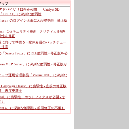
アップ
、アドバイザリ12件を公開 - 「Catalyst SD-
「IOS XE」に深刻な脆弱性
dPress」のログイン画面にXSS脆弱性 - 修正版
ome」にセキュリティ更新 - クリティカル6件
弱性を修正
暇に向けて準備を - 盆休み週のパッチチュー
に注意
leの「Sensor Proxy」にRCE脆弱性 - 修正版を公
aform MCP Server」に深刻な脆弱性 - 修正版が
ップ運用管理製品「Veeam ONE」に深刻な
e Campaign Classic」に脆弱性 - 直前の修正版
響、再度更新を
entral」に脆弱性、ホットフィクスが公開 - す
用も
dmin 4」に深刻な脆弱性 - 前回修正の不備も