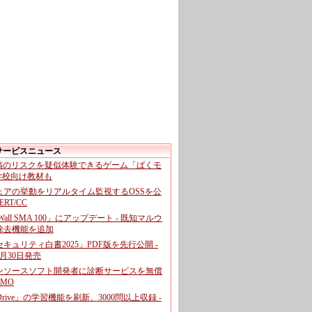
サービスニュース
投稿のリスクを疑似体験できるゲーム「ばくモ
 学校向け教材も
ェアの挙動をリアルタイム監視するOSSを公
CERT/CC
cWall SMA 100」にアップデート - 既知マルウ
除去機能を追加
キュリティ白書2025」PDF版を先行公開 -
月30日発売
ンソースソフト開発者に診断サービスを無償
GMO
pDrive」の学習機能を刷新、3000問以上収録 -