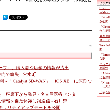
ピック
Cisco
WAN」
 ）
「Wor
を公開
「Chr
含む脆
夏季休
ズデー
Tenab
PR
開
「Terr
公開
バックア
ーブ」、購入者や店舗の情報が流出
脆弱性
「Adob
内で紛失 - 穴水町
にも影
- 「Catalyst SD-WAN」「IOS XE」に深刻な
「N-c
でに悪
「pgA
、座席下から発見 - 名古屋医療センター
情報を自治体宛に誤送信 - 石川県
- セキュリティアップデートを公開