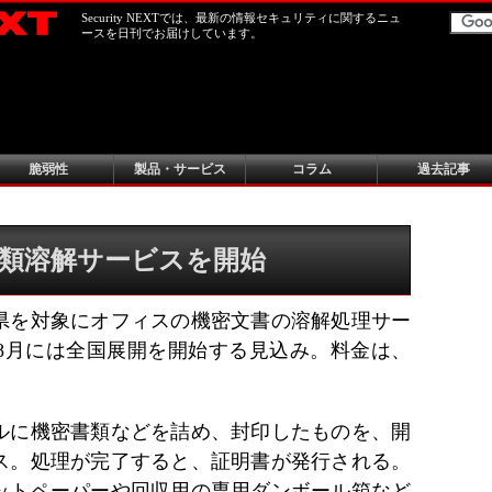
Security NEXTでは、最新の情報セキュリティに関するニュ
ースを日刊でお届けしています。
脆弱性
製品・サービス
コラム
過去記事
類溶解サービスを開始
県を対象にオフィスの機密文書の溶解処理サー
。8月には全国展開を開始する見込み。料金は、
ルに機密書類などを詰め、封印したものを、開
ス。処理が完了すると、証明書が発行される。
ットペーパーや回収用の専用ダンボール箱など