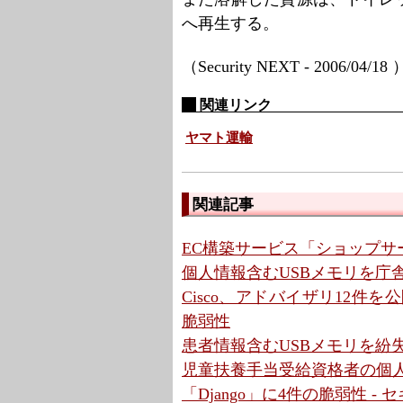
へ再生する。
（Security NEXT - 2006/04/18
関連リンク
ヤマト運輸
関連記事
EC構築サービス「ショップサ
個人情報含むUSBメモリを庁舎
Cisco、アドバイザリ12件を公開 
脆弱性
患者情報含むUSBメモリを紛失
児童扶養手当受給資格者の個人
「Django」に4件の脆弱性 