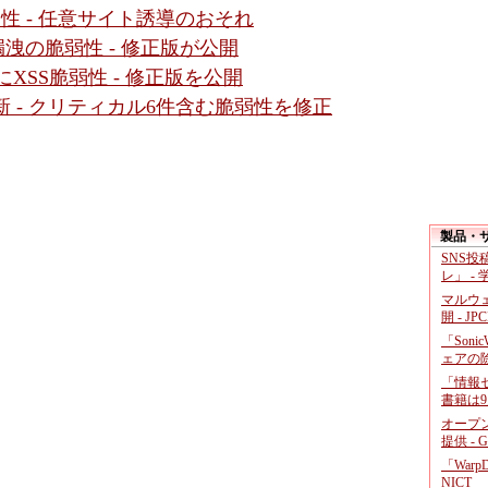
に脆弱性 - 任意サイト誘導のおそれ
」に情報漏洩の脆弱性 - 修正版が公開
面にXSS脆弱性 - 修正版を公開
新 - クリティカル6件含む脆弱性を修正
製品・
SNS
レ」 -
マルウ
開 - JP
「Soni
ェアの
「情報セ
書籍は9
オープ
提供 - 
「War
NICT