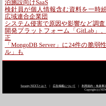
泊施設向けSaaS
検針員が個人情報含む資料を一時紛失
広域連合企業団
システム侵害で原因や影響など調査 -
開発プラットフォーム「GitLab」
正
「MongoDB Server」に24件の脆
ル」も
Security NEXTとは？
|
広告掲載について
|
利用規約・免責事
Copyright (c) NEW