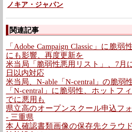
ノキア・ジャパン
関連記事
「Adobe Campaign Classic」に
にも影響、再度更新を
米当局「脆弱性悪用リスト」、7月に26
日以内対応
米当局、N-able「N-central」の
「N-central」に脆弱性、ホットフ
でに悪用も
県立高のオープンスクール申込フ
- 三重県
本人確認書類画像の保存先クラウドに