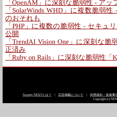
「OpenAM」に深刻な脆弱性 - ア
「SolarWinds WHD」に複数脆弱性
のおそれも
「PHP」に複数の脆弱性 - セキ
公開
「TrendAI Vision One」に深刻な脆
正済み
「Ruby on Rails」に深刻な脆弱性「Kind
Security NEXTとは？
|
広告掲載について
|
利用規約・免責事
Copyright (c) NEW