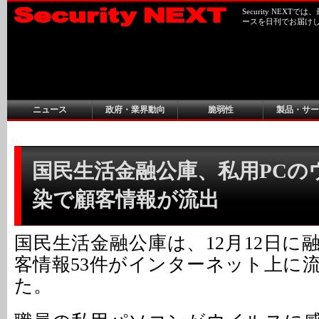
Security NEX
ースを日刊でお届け
ニュース
政府・業界動向
脆弱性
製品・サー
国民生活金融公庫、私用PCの
染で顧客情報が流出
国民生活金融公庫は、12月12日に
客情報53件がインターネット上に
た。