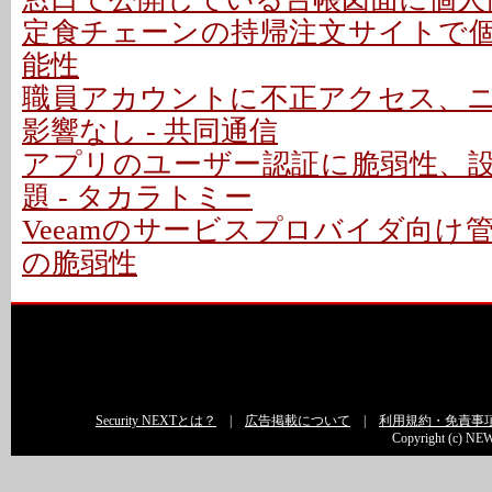
定食チェーンの持帰注文サイトで
能性
職員アカウントに不正アクセス、
影響なし - 共同通信
アプリのユーザー認証に脆弱性、
題 - タカラトミー
Veeamのサービスプロバイダ向け
の脆弱性
Security NEXTとは？
|
広告掲載について
|
利用規約・免責事
Copyright (c) NEW