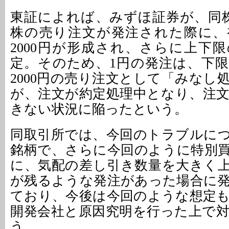
東証によれば、みずほ証券が、同株
株の売り注文が発注された際に、
2000円が形成され、さらに上下
定。そのため、1円の発注は、下限
2000円の売り注文として「みなし
が、注文が約定処理中となり、注
きない状況に陥ったという。
同取引所では、今回のトラブルに
銘柄で、さらに今回のように特別
に、気配の差し引き数量を大きく
が残るような発注があった場合に
ており、今後は今回のような想定
開発会社と原因究明を行った上で
う。