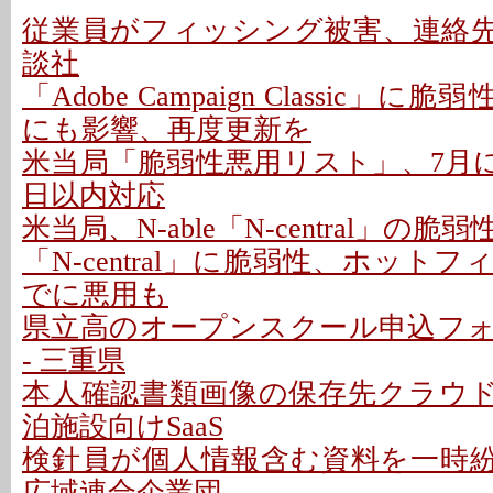
従業員がフィッシング被害、連絡先情
談社
「Adobe Campaign Classic」に
にも影響、再度更新を
米当局「脆弱性悪用リスト」、7月に26
日以内対応
米当局、N-able「N-central」の
「N-central」に脆弱性、ホットフ
でに悪用も
県立高のオープンスクール申込フ
- 三重県
本人確認書類画像の保存先クラウドに
泊施設向けSaaS
検針員が個人情報含む資料を一時紛失
広域連合企業団