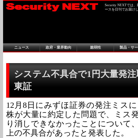
Security NEX
ースを日刊でお届け
ニュース
政府・業界動向
脆弱性
製品・サー
システム不具合で1円大量発注取
東証
12月8日にみずほ証券の発注ミス
株が大量に約定した問題で、ミス
り消しできなかったことについて
上の不具合があったと発表した。