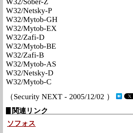
W32/Sober-Z
W32/Netsky-P
W32/Mytob-GH
W32/Mytob-EX
W32/Zafi-D
W32/Mytob-BE
W32/Zafi-B
W32/Mytob-AS
W32/Netsky-D
W32/Mytob-C
（Security NEXT - 2005/12/02 ）
関連リンク
ソフォス