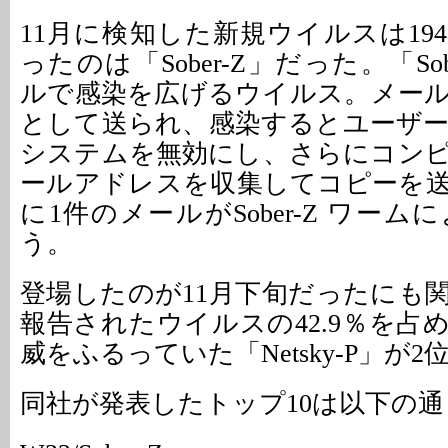
11月に検知した新規ウイルスは19
ったのは「Sober-Z」だった。「So
ルで感染を広げるウイルス。メー
として送られ、感染するとユーザ
システムを無効にし、さらにコン
ールアドレスを収集してコピーを送
に1件のメールがSober-Z ワー
う。
登場したのが11月下旬だったにも
報告されたウイルスの42.9％を占
威をふるっていた「Netsky-P」が
同社が発表したトップ10は以下の通