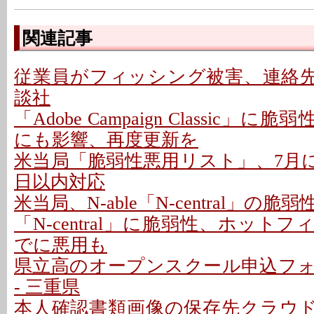
関連記事
従業員がフィッシング被害、連絡先情
談社
「Adobe Campaign Classic」に
にも影響、再度更新を
米当局「脆弱性悪用リスト」、7月に26
日以内対応
米当局、N-able「N-central」の
「N-central」に脆弱性、ホットフ
でに悪用も
県立高のオープンスクール申込フ
- 三重県
本人確認書類画像の保存先クラウドに