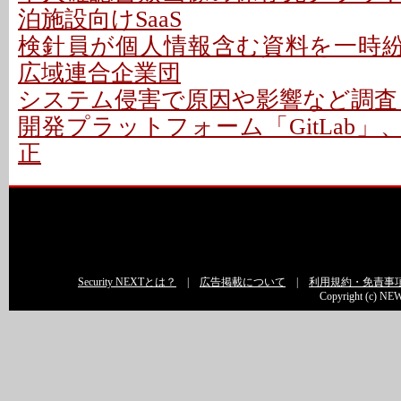
泊施設向けSaaS
検針員が個人情報含む資料を一時紛失
広域連合企業団
システム侵害で原因や影響など調査 -
開発プラットフォーム「GitLab」
正
Security NEXTとは？
|
広告掲載について
|
利用規約・免責事
Copyright (c) NEW