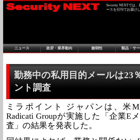
Security NEX
ースを日刊でお届け
ニュース
政府・業界動向
脆弱性
製品・サー
勤務中の私用目的メールは23％
ント調査
ミラポイント ジャパンは、米Mir
Radicati Groupが実施した「企
査」の結果を発表した。