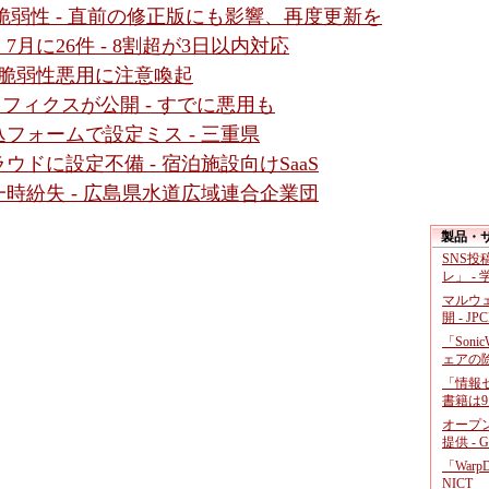
ssic」に脆弱性 - 直前の修正版にも影響、再度更新を
月に26件 - 8割超が3日以内対応
al」の脆弱性悪用に注意喚起
ットフィクスが公開 - すでに悪用も
フォームで設定ミス - 三重県
ドに設定不備 - 宿泊施設向けSaaS
時紛失 - 広島県水道広域連合企業団
製品・
SNS
レ」 -
マルウ
開 - JP
「Soni
ェアの
「情報セ
書籍は9
オープ
提供 - 
「War
NICT