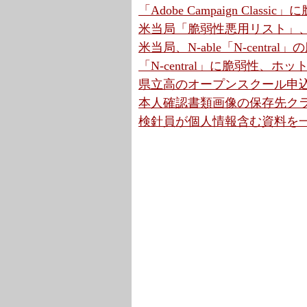
「Adobe Campaign Cla
米当局「脆弱性悪用リスト」、7
米当局、N-able「N-centr
「N-central」に脆弱性、ホ
県立高のオープンスクール申込
本人確認書類画像の保存先クラウ
検針員が個人情報含む資料を一