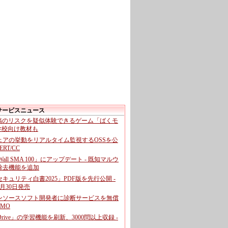
サービスニュース
投稿のリスクを疑似体験できるゲーム「ばくモ
 学校向け教材も
ェアの挙動をリアルタイム監視するOSSを公
CERT/CC
cWall SMA 100」にアップデート - 既知マルウ
除去機能を追加
キュリティ白書2025」PDF版を先行公開 -
月30日発売
ンソースソフト開発者に診断サービスを無償
GMO
pDrive」の学習機能を刷新、3000問以上収録 -