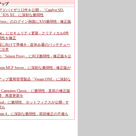
アップ
、アドバイザリ12件を公開 - 「Catalyst SD-
「IOS XE」に深刻な脆弱性
dPress」のログイン画面にXSS脆弱性 - 修正版
ome」にセキュリティ更新 - クリティカル6件
弱性を修正
暇に向けて準備を - 盆休み週のパッチチュー
に注意
leの「Sensor Proxy」にRCE脆弱性 - 修正版を公
aform MCP Server」に深刻な脆弱性 - 修正版が
ップ運用管理製品「Veeam ONE」に深刻な
e Campaign Classic」に脆弱性 - 直前の修正版
響、再度更新を
entral」に脆弱性、ホットフィクスが公開 - す
用も
dmin 4」に深刻な脆弱性 - 前回修正の不備も