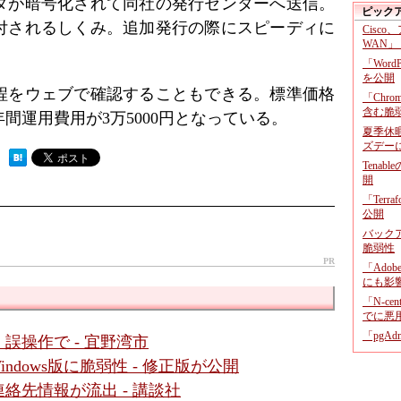
タが暗号化されて同社の発行センターへ送信。
ピック
付されるしくみ。追加発行の際にスピーディに
Cisco
WAN」
「Wor
を公開
程をウェブで確認することもできる。標準価格
「Chr
含む脆
間運用費用が3万5000円となっている。
夏季休
ズデー
 ）
Tenab
開
「Terr
公開
バックア
脆弱性
PR
「Adob
にも影
「N-c
でに悪
「pgA
誤操作で - 宜野湾市
Windows版に脆弱性 - 修正版が公開
絡先情報が流出 - 講談社