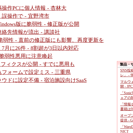
作PCに個人情報 - 杏林大
誤操作で - 宜野湾市
Windows版に脆弱性 - 修正版が公開
絡先情報が流出 - 講談社
ssic」に脆弱性 - 直前の修正版にも影響、再度更新を
月に26件 - 8割超が3日以内対応
al」の脆弱性悪用に注意喚起
ットフィクスが公開 - すでに悪用も
製品・
SNS
フォームで設定ミス - 三重県
レ」 -
ドに設定不備 - 宿泊施設向けSaaS
マルウ
開 - JP
「Soni
ェアの
「情報セ
書籍は9
オープ
提供 - 
「War
NICT