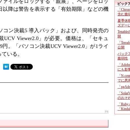
ファイルをロックする「親展」、ページをロッ
ピック
日以降は警告を表示する「有効期限」などの機
「Chr
含む脆
夏季休
ズデー
ソコン決裁5 導入パック」および、同時発売の
Tenab
開
CV Viewer2.0」が必要。価格は、「セキュ
「Terr
。「パソコン決裁UCV Viewer2.0」が1ライ
公開
っている。
バックア
脆弱性
「Adob
 ）
にも影
「N-c
でに悪
「pgA
「Sola
のおそ
「Ruby
「KindaR
PR