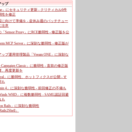
アップ
ome」にセキュリティ更新 - クリティカル6件
弱性を修正
暇に向けて準備を - 盆休み週のパッチチュー
に注意
leの「Sensor Proxy」にRCE脆弱性 - 修正版を公
aform MCP Server」に深刻な脆弱性 - 修正版が
ップ運用管理製品「Veeam ONE」に深刻な
e Campaign Classic」に脆弱性 - 直前の修正版
響、再度更新を
entral」に脆弱性、ホットフィクスが公開 - す
用も
dmin 4」に深刻な脆弱性 - 前回修正の不備も
rWinds WHD」に複数脆弱性 - SAML認証回避
れも
 on Rails」に深刻な脆弱性
ails2Shell」