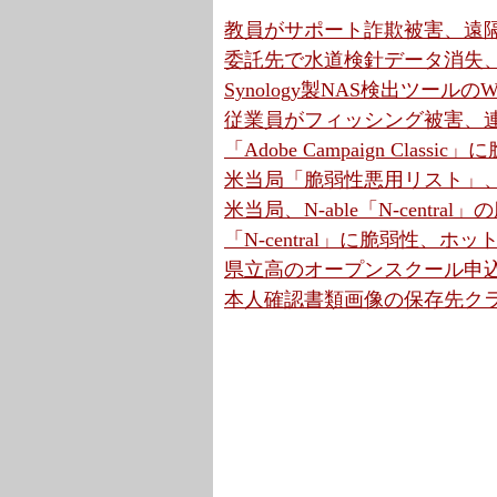
教員がサポート詐欺被害、遠隔操
委託先で水道検針データ消失、
Synology製NAS検出ツールの
従業員がフィッシング被害、連
「Adobe Campaign Cla
米当局「脆弱性悪用リスト」、7
米当局、N-able「N-centr
「N-central」に脆弱性、ホ
県立高のオープンスクール申込
本人確認書類画像の保存先クラウ