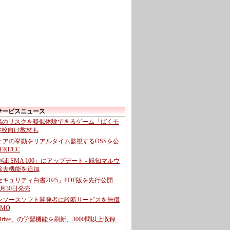
サービスニュース
投稿のリスクを疑似体験できるゲーム「ばくモ
 学校向け教材も
ェアの挙動をリアルタイム監視するOSSを公
CERT/CC
cWall SMA 100」にアップデート - 既知マルウ
除去機能を追加
キュリティ白書2025」PDF版を先行公開 -
月30日発売
ンソースソフト開発者に診断サービスを無償
GMO
pDrive」の学習機能を刷新、3000問以上収録 -