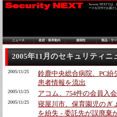
Security NEX
ースを日刊でお届け
ニュース
政府・業界動向
脆弱性
製品・サー
2005年11月のセキュリティ
2005/11/25
鈴鹿中央総合病院、PC紛
患者情報を流出
2005/11/25
アコム、754件の会員入
2005/11/25
寝屋川市、保育園児のぎ
を紛失 - 委託先が誤廃棄