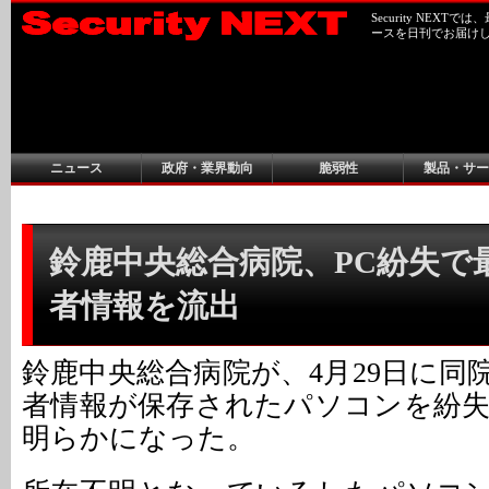
Security NEX
ースを日刊でお届け
ニュース
政府・業界動向
脆弱性
製品・サー
鈴鹿中央総合病院、PC紛失で最
者情報を流出
鈴鹿中央総合病院が、4月29日に同
者情報が保存されたパソコンを紛
明らかになった。