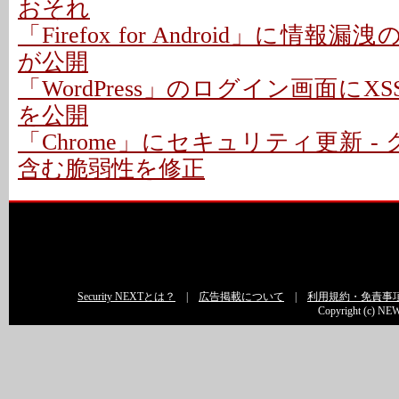
おそれ
「Firefox for Android」に情報
が公開
「WordPress」のログイン画面にXS
を公開
「Chrome」にセキュリティ更新 -
含む脆弱性を修正
Security NEXTとは？
|
広告掲載について
|
利用規約・免責事
Copyright (c) NEW