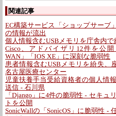
関連記事
EC構築サービス「ショップサーブ
の情報が流出
個人情報含むUSBメモリを庁舎内で紛
Cisco、アドバイザリ12件を公開 - 「C
WAN」「IOS XE」に深刻な脆弱性
患者情報含むUSBメモリを紛失、座
名古屋医療センター
児童扶養手当受給資格者の個人情
送信 - 石川県
「Django」に4件の脆弱性 - セキ
トを公開
SonicWallの「SonicOS」に脆弱性