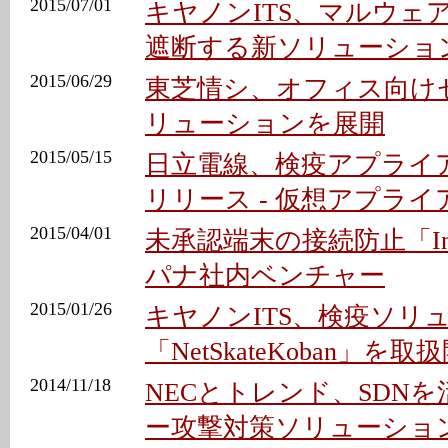
2015/07/01
キヤノンITS、マルウェ
遮断する新ソリューショ
2015/06/29
東芝情シ、オフィス向け
リューションを展開
2015/05/15
日立電線、検疫アプライ
リリース - 仮想アプラ
2015/04/01
未承認端末の接続防止「IntraP
パナ社内ベンチャー
2015/01/26
キヤノンITS、検疫ソリ
「NetSkateKoban」を取
2014/11/18
NECとトレンド、SDN
ー攻撃対策ソリューショ