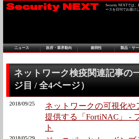
Security NEX
ースを日刊でお届け
ニュース
政府・業界動向
脆弱性
製品・サー
ネットワーク検疫関連記事の一
ジ目 / 全4ページ）
2018/09/25
ネットワークの可視化や
提供する「FortiNAC」 
ト
2018/05/29