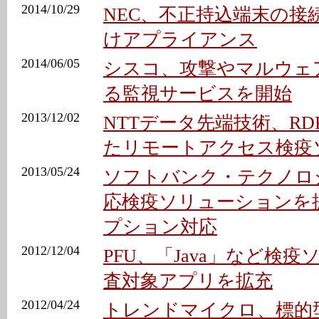
2014/10/29
NEC、不正持込端末の接
けアプライアンス
2014/06/05
シスコ、攻撃やマルウェ
る監視サービスを開始
2013/12/02
NTTデータ先端技術、R
たリモートアクセス検疫
2013/05/24
ソフトバンク・テクノロ
応検疫ソリューションを提供
プション対応
2012/12/04
PFU、「Java」など検
査対象アプリを拡充
2012/04/24
トレンドマイクロ、標的