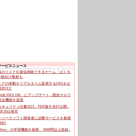
サービスニュース
投稿のリスクを疑似体験できるゲーム「ばくモ
 学校向け教材も
ェアの挙動をリアルタイム監視するOSSを公
CERT/CC
cWall SMA 100」にアップデート - 既知マルウ
除去機能を追加
キュリティ白書2025」PDF版を先行公開 -
月30日発売
ンソースソフト開発者に診断サービスを無償
GMO
pDrive」の学習機能を刷新、3000問以上収録 -