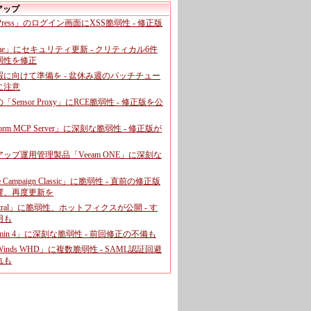
アップ
dPress」のログイン画面にXSS脆弱性 - 修正版
ome」にセキュリティ更新 - クリティカル6件
弱性を修正
暇に向けて準備を - 盆休み週のパッチチュー
に注意
leの「Sensor Proxy」にRCE脆弱性 - 修正版を公
aform MCP Server」に深刻な脆弱性 - 修正版が
ップ運用管理製品「Veeam ONE」に深刻な
e Campaign Classic」に脆弱性 - 直前の修正版
響、再度更新を
entral」に脆弱性、ホットフィクスが公開 - す
用も
dmin 4」に深刻な脆弱性 - 前回修正の不備も
rWinds WHD」に複数脆弱性 - SAML認証回避
れも