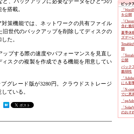
など、バックアップに必要なデータをひとつの
ピック
能を搭載。
「Wor
を公開
「Chr
ウェア対策機能では、ネットワークの共有ファイル
含む脆
また旧世代のバックアップを削除してディスクの
夏季休
ズデー
加した。
Tenab
開
アップする際の速度やパフォーマンスを見直し
「Terr
公開
中ディスクの複製を作成できる機能を用意してい
バックア
脆弱性
「Adob
ップグレード版が3280円。クラウドストレージ
にも影
「N-c
意している。
でに悪
「pgA
 ）
「Sola
のおそ