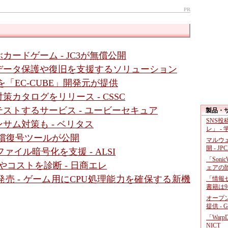
PR
ードゲーム - JC3が無償公開
ge」の機密データ保護や復旧を支援するソリューション
「EC-CUBE」開発元が提供
カタログをリリース - CSSC
ストするサービス - ユービーセキュア
製品・
SNS
サム対策も - ベリタス
レ」 -
無償復号ツールが公開
マルウ
開 - JP
イル暗号化を支援 - ALSI
「Soni
やコストを診断 - 日商エレ
ェアの
売 - ゲーム用にCPU処理能力を確保する新機
「情報セ
書籍は9
オープ
提供 - 
「War
NICT