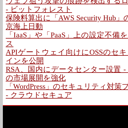
ウェブ狙う攻撃の痕跡を検出する
- ビットフォレスト
保険料算出に「AWS Security Hub
京海上日動
「IaaS」や「PaaS」上の設定不
ス
APIゲートウェイ向けにOSSのセ
インを公開
RSA、国内にデータセンター設置 -
の市場展開を強化
「WordPress」のセキュリティ対
- クラウドセキュア