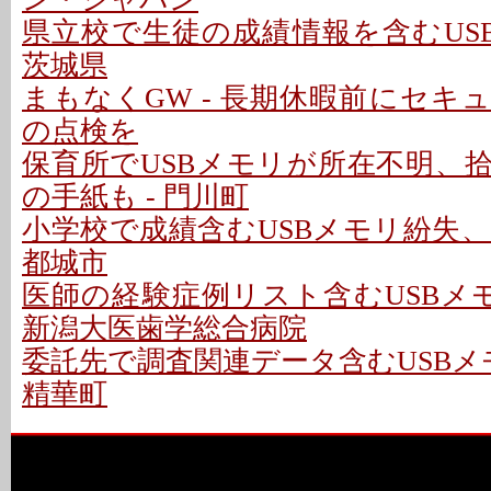
県立校で生徒の成績情報を含むUSB
茨城県
まもなくGW - 長期休暇前にセキ
の点検を
保育所でUSBメモリが所在不明、
の手紙も - 門川町
小学校で成績含むUSBメモリ紛失、
都城市
医師の経験症例リスト含むUSBメモ
新潟大医歯学総合病院
委託先で調査関連データ含むUSBメ
精華町