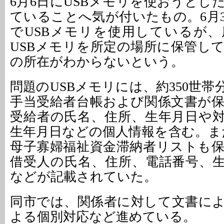
6月6日にUSBメモリを使おうとし
ていることへ気が付いたもの。6月
でUSBメモリを使用しているが
USBメモリを所定の場所に保管し
の所在がわからないという。
問題のUSBメモリには、約350世
手当受給者台帳および関係文書が
受給者の氏名、住所、生年月日や
生年月日などの個人情報を含む。また
母子寡婦福祉資金滞納者リストも
借受人の氏名、住所、電話番号、
などが記載されていた。
同市では、関係者に対して文書に
よる個別対応など進めている。