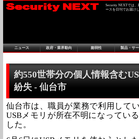
Security NEX
ースを日刊でお届け
ニュース
政府・業界動向
脆弱性
製品・サー
約550世帯分の個人情報含むU
紛失 - 仙台市
仙台市は、職員が業務で利用して
USBメモリが所在不明になってい
した。