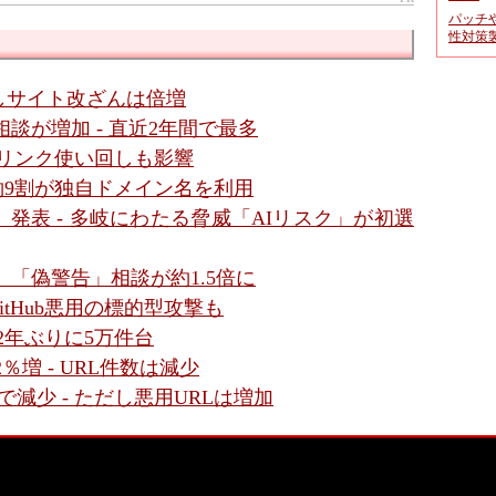
パッチ
性対策
しサイト改ざんは倍増
談が増加 - 直近2年間で最多
- リンク使い回しも影響
 約9割が独自ドメイン名を利用
6」発表 - 多岐にわたる脅威「AIリスク」が初選
談、「偽警告」相談が約1.5倍に
itHub悪用の標的型攻撃も
 2年ぶりに5万件台
％増 - URL件数は減少
減少 - ただし悪用URLは増加