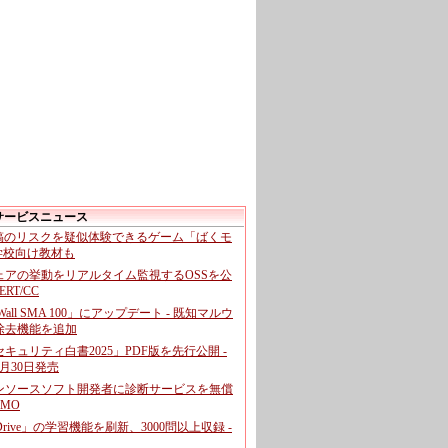
サービスニュース
投稿のリスクを疑似体験できるゲーム「ばくモ
 学校向け教材も
ェアの挙動をリアルタイム監視するOSSを公
CERT/CC
cWall SMA 100」にアップデート - 既知マルウ
除去機能を追加
キュリティ白書2025」PDF版を先行公開 -
月30日発売
ンソースソフト開発者に診断サービスを無償
GMO
pDrive」の学習機能を刷新、3000問以上収録 -