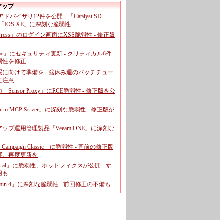
アップ
、アドバイザリ12件を公開 - 「Catalyst SD-
「IOS XE」に深刻な脆弱性
dPress」のログイン画面にXSS脆弱性 - 修正版
ome」にセキュリティ更新 - クリティカル6件
弱性を修正
暇に向けて準備を - 盆休み週のパッチチュー
に注意
leの「Sensor Proxy」にRCE脆弱性 - 修正版を公
aform MCP Server」に深刻な脆弱性 - 修正版が
ップ運用管理製品「Veeam ONE」に深刻な
e Campaign Classic」に脆弱性 - 直前の修正版
響、再度更新を
entral」に脆弱性、ホットフィクスが公開 - す
用も
dmin 4」に深刻な脆弱性 - 前回修正の不備も