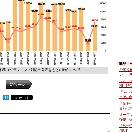
製品・
数推移（グラフ：フィ対協の発表をもとに独自に作成）
SNS
レ」 -
マルウ
開 - JP
「Soni
ェアの
 ）
「情報セ
書籍は9
オープ
提供 - 
「War
NICT
PR