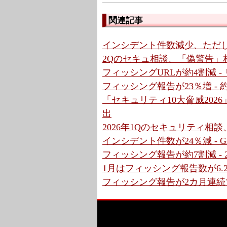
関連記事
インシデント件数減少、ただ
2Qのセキュ相談、「偽警告」相
フィッシングURLが約4割減 
フィッシング報告が23％増 -
「セキュリティ10大脅威202
出
2026年1Qのセキュリティ相
インシデント件数が24％減 - G
フィッシング報告が約7割減 -
1月はフィッシング報告数が6.2
フィッシング報告が2カ月連続で