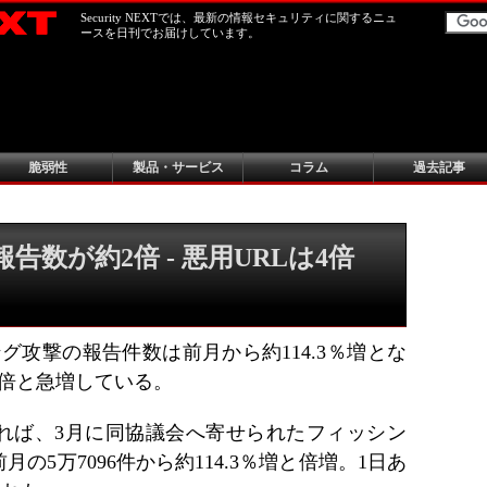
Security NEXTでは、最新の情報セキュリティに関するニュ
ースを日刊でお届けしています。
脆弱性
製品・サービス
コラム
過去記事
告数が約2倍 - 悪用URLは4倍
ング攻撃の報告件数は前月から約114.3％増とな
4倍と急増している。
れば、3月に同協議会へ寄せられたフィッシン
月の5万7096件から約114.3％増と倍増。1日あ