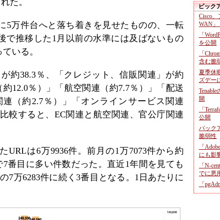
られた。
ピック
Cisco
りに5万件台へと落ち着きを見せたものの、一転
WAN」
「Wor
前後で推移した1月以前の水準には及ばないもの
を公開
っている。
「Chr
含む脆
夏季休
が約38.3％、「クレジット、信販関連」が約
ズデー
（約12.0％）」「航空関連（約7.7％）」「配送
Tenab
開
関連（約2.7％）」「オンラインサービス関連
「Terr
と比較すると、EC関連と航空関連、官公庁関連
公開
バックア
脆弱性
「Adob
RLは6万9936件。前月の1万7073件から約
にも影
間で7番目に多い件数だった。直近1年間を見ても
「N-c
でに悪
8月の7万6283件に続く3番目となる。1日あたりに
「pgA