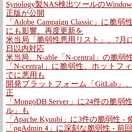
Synology製NAS検出ツールのWindo
正版が公開
「Adobe Campaign Classic」に
にも影響、再度更新を
米当局「脆弱性悪用リスト」、7月に26
日以内対応
米当局、N-able「N-central」の
「N-central」に脆弱性、ホットフ
でに悪用も
開発プラットフォーム「GitLab」
正
「MongoDB Server」に24件の脆
ル」も
「Apache Kyuubi」に3件の脆弱性 
「pgAdmin 4」に深刻な脆弱性 - 