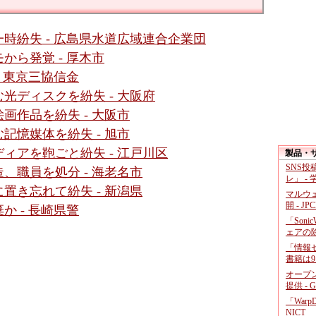
時紛失 - 広島県水道広域連合企業団
から発覚 - 厚木市
 東京三協信金
光ディスクを紛失 - 大阪府
画作品を紛失 - 大阪市
記憶媒体を紛失 - 旭市
ィアを鞄ごと紛失 - 江戸川区
製品・
SNS
、職員を処分 - 海老名市
レ」 -
置き忘れて紛失 - 新潟県
マルウ
開 - JP
 - 長崎県警
「Soni
ェアの
「情報セ
書籍は9
オープ
提供 - 
「War
NICT