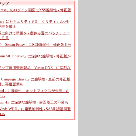
アップ
dPress」のログイン画面にXSS脆弱性 - 修正版
ome」にセキュリティ更新 - クリティカル6件
弱性を修正
暇に向けて準備を - 盆休み週のパッチチュー
に注意
leの「Sensor Proxy」にRCE脆弱性 - 修正版を公
aform MCP Server」に深刻な脆弱性 - 修正版が
ップ運用管理製品「Veeam ONE」に深刻な
e Campaign Classic」に脆弱性 - 直前の修正版
響、再度更新を
entral」に脆弱性、ホットフィクスが公開 - す
用も
dmin 4」に深刻な脆弱性 - 前回修正の不備も
rWinds WHD」に複数脆弱性 - SAML認証回避
れも