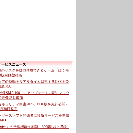
サービスニュース
投稿のリスクを疑似体験できるゲーム「ばくモ
 学校向け教材も
ェアの挙動をリアルタイム監視するOSSを公
CERT/CC
cWall SMA 100」にアップデート - 既知マルウ
除去機能を追加
キュリティ白書2025」PDF版を先行公開 -
月30日発売
ンソースソフト開発者に診断サービスを無償
GMO
pDrive」の学習機能を刷新、3000問以上収録 -