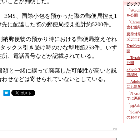
ないことが判明した。
ピック
「Wor
、EMS、国際小包を預かった際の郵便局控え1
を公開
「Chr
け先に配達した際の郵便局控え推計約5200件。
含む脆
夏季休
別納郵便物の預かり時における郵便局控えそれ
ズデー
Tenab
レタックス引き受け時のひな型用紙253件。いず
開
住所、電話番号などが記載されている。
「Terr
公開
書類と一緒に誤って廃棄した可能性が高いと説
バックア
脆弱性
合わせなどは寄せられていないとしている。
「Adob
にも影
 ）
「N-c
でに悪
「pgA
「Sola
のおそ
PR