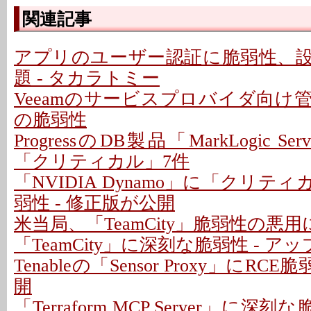
関連記事
アプリのユーザー認証に脆弱性、
題 - タカラトミー
Veeamのサービスプロバイダ向け
の脆弱性
ProgressのDB製品「MarkLogic S
「クリティカル」7件
「NVIDIA Dynamo」に「クリテ
弱性 - 修正版が公開
米当局、「TeamCity」脆弱性の悪
「TeamCity」に深刻な脆弱性 - 
Tenableの「Sensor Proxy」にRC
開
「Terraform MCP Server」に深