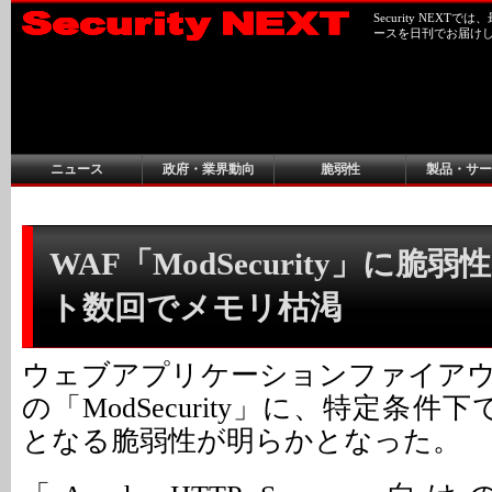
Security NEX
ースを日刊でお届け
ニュース
政府・業界動向
脆弱性
製品・サー
WAF「ModSecurity」に脆弱
ト数回でメモリ枯渇
ウェブアプリケーションファイアウ
の「ModSecurity」に、特定条件
となる脆弱性が明らかとなった。