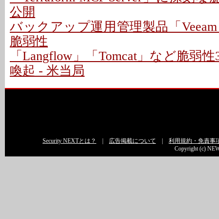
公開
バックアップ運用管理製品「Veeam
脆弱性
「Langflow」「Tomcat」など脆
喚起 - 米当局
Security NEXTとは？
|
広告掲載について
|
利用規約・免責事
Copyright (c) NEW