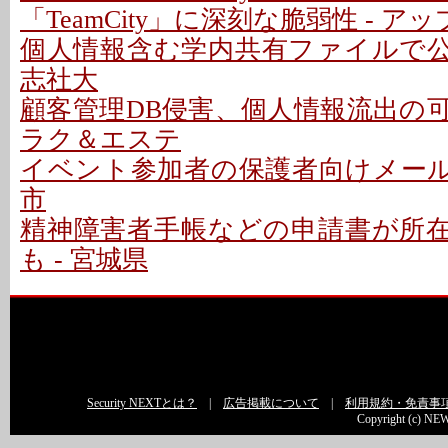
「TeamCity」に深刻な脆弱性 - 
個人情報含む学内共有ファイルで公開
志社大
顧客管理DB侵害、個人情報流出の可能性
ラク＆エステ
イベント参加者の保護者向けメールで
市
精神障害者手帳などの申請書が所
も - 宮城県
Security NEXTとは？
|
広告掲載について
|
利用規約・免責事
Copyright (c) NEW