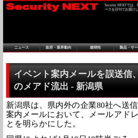
Security NEX
ースを日刊でお届け
ニュース
政府・業界動向
脆弱性
製品・サー
イベント案内メールを誤送信
のメアド流出 - 新潟県
新潟県は、県内外の企業80社へ送
案内メールにおいて、メールアド
とを明らかにした。