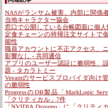
NASがランサム被害、内部に関係者
当地キャラクター協会
窓口で公開している台帳図面に個人情
定食チェーンの持帰注文サイトで
能性
職員アカウントに不正アクセス、
影響なし - 共同通信
アプリのユーザー認証に脆弱性、
題 - タカラトミー
Veeamのサービスプロバイダ向け
の脆弱性
ProgressのDB製品「MarkLogic S
「クリティカル」7件
「NVIDIA Dynamo」に「クリテ