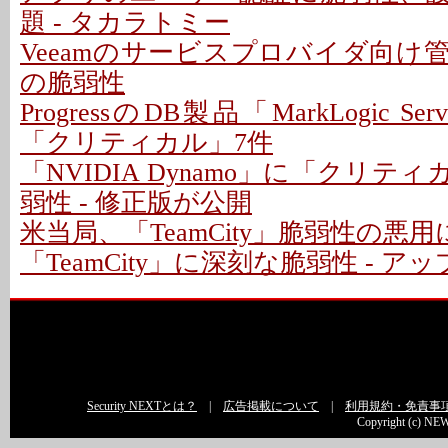
題 - タカラトミー
Veeamのサービスプロバイダ向け
の脆弱性
ProgressのDB製品「MarkLogic S
「クリティカル」7件
「NVIDIA Dynamo」に「クリテ
弱性 - 修正版が公開
米当局、「TeamCity」脆弱性の悪
「TeamCity」に深刻な脆弱性 - 
Security NEXTとは？
|
広告掲載について
|
利用規約・免責事
Copyright (c) NEW