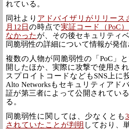
れている。
同社より
アドバイザリがリリース
月12日
の時点で
実証コード（PoC
なかった
が、その後セキュリティ
同脆弱性の詳細について情報が発信
複数の人物が同脆弱性の「PoC」
開したほか、実際に攻撃で使用さ
スプロイトコードなどもSNS上に投
Alto Networksもセキュリティ
証が第三者によって公開されてい
る。
同脆弱性に関しては、少なくとも
されていたことが判明
しており、