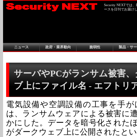
Security NEX
ースを日刊でお届け
ニュース
政府・業界動向
脆弱性
製品・サー
サーバやPCがランサム被害、
ブ上にファイル名 - エフトリ
電気設備や空調設備の工事を手が
は、ランサムウェアによる被害に
かにした。データを暗号化された
がダークウェブ上に公開されたとい