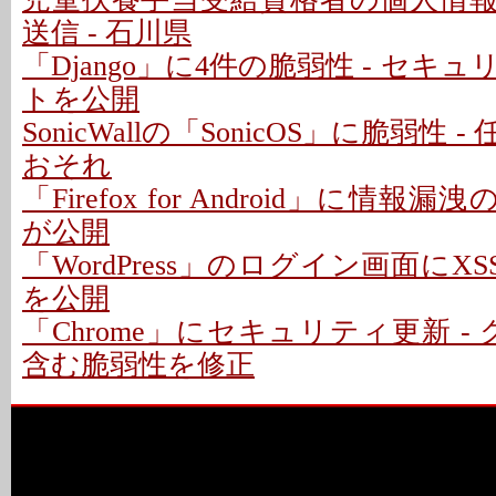
送信 - 石川県
「Django」に4件の脆弱性 - セキ
トを公開
SonicWallの「SonicOS」に脆弱性
おそれ
「Firefox for Android」に情報
が公開
「WordPress」のログイン画面にXS
を公開
「Chrome」にセキュリティ更新 -
含む脆弱性を修正