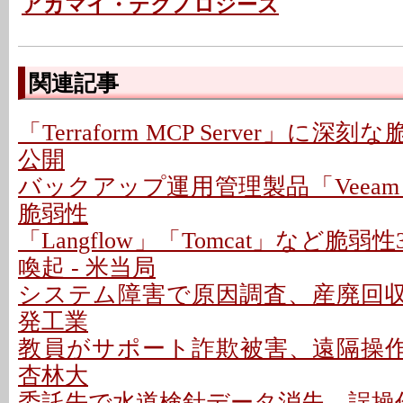
アカマイ・テクノロジーズ
関連記事
「Terraform MCP Server」に深
公開
バックアップ運用管理製品「Veeam
脆弱性
「Langflow」「Tomcat」など脆
喚起 - 米当局
システム障害で原因調査、産廃回収は
発工業
教員がサポート詐欺被害、遠隔操作P
杏林大
委託先で水道検針データ消失、誤操作