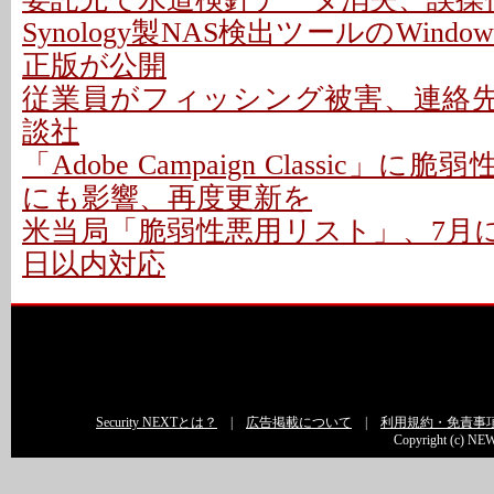
Synology製NAS検出ツールのWindo
正版が公開
従業員がフィッシング被害、連絡先情
談社
「Adobe Campaign Classic」に
にも影響、再度更新を
米当局「脆弱性悪用リスト」、7月に26
日以内対応
Security NEXTとは？
|
広告掲載について
|
利用規約・免責事
Copyright (c) NEW