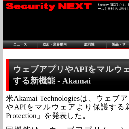
Security NEX
ースを日刊でお届け
ニュース
政府・業界動向
脆弱性
製品・サー
ウェブアプリやAPIをマルウ
する新機能 - Akamai
米Akamai Technologiesは、
やAPIをマルウェアより保護する新機
Protection」を発表した。