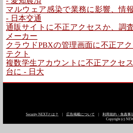
- 愛知農済
マルウェア感染で業務に影響、情
- 日本交通
通販サイトに不正アクセスか、調査中
メーカー
クラウドPBXの管理画面に不正アクセ
テクト
複数学生アカウントに不正アクセ
台に - 日大
Security NEXTとは？
|
広告掲載について
|
利用規約・免責事
Copyright (c) NEW