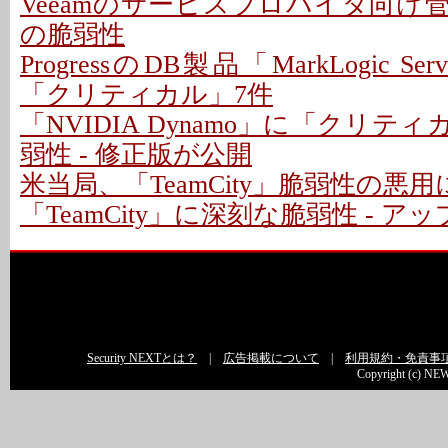
Veeamのサービスプロバイダ向け
の脆弱性
ProgressのDB製品「MarkLogic S
「クリティカル」7件
「NVIDIA Dynamo」に「クリテ
弱性 - 修正版が公開
米当局、「TeamCity」脆弱性の悪
「TeamCity」に深刻な脆弱性 - 
Security NEXTとは？
|
広告掲載について
|
利用規約・免責事
Copyright (c) NEW