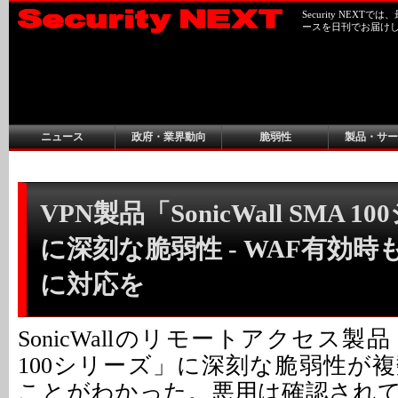
Security NEX
ースを日刊でお届け
ニュース
政府・業界動向
脆弱性
製品・サー
VPN製品「SonicWall SMA 
に深刻な脆弱性 - WAF有効
に対応を
SonicWallのリモートアクセス製品「So
100シリーズ」に深刻な脆弱性が
ことがわかった。悪用は確認され